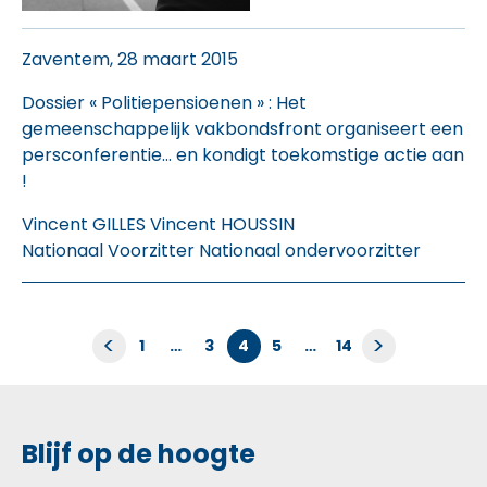
Zaventem, 28 maart 2015
Dossier « Politiepensioenen » : Het
gemeenschappelijk vakbondsfront organiseert een
persconferentie… en kondigt toekomstige actie aan
!
Vincent GILLES Vincent HOUSSIN
Nationaal Voorzitter Nationaal ondervoorzitter
Berichten
<
>
1
…
3
4
5
…
14
paginering
Blijf op de hoogte