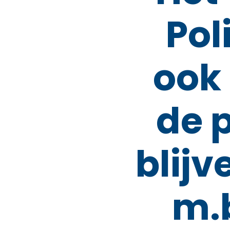
Poli
ook 
de 
blijv
m.b