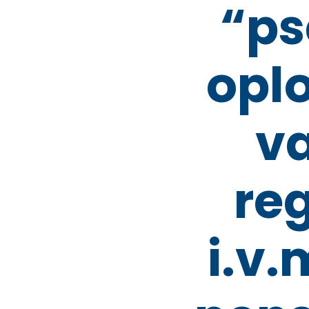
“p
opl
v
re
i.v.