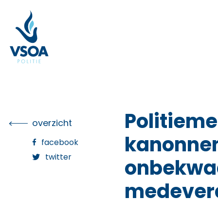
Skip
to
the
content
Politieme
overzicht
kanonnenv
facebook
twitter
onbekwa
medevera