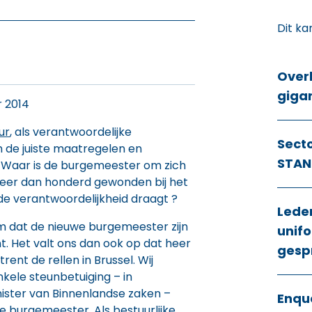
Dit ka
Over
giga
 2014
ur
, als verantwoordelijke
Sect
m de juiste maatregelen en
STAN
 Waar is de burgemeester om zich
eer dan honderd gewonden bij het
de verantwoordelijkheid draagt ?
Lede
im dat de nieuwe burgemeester zijn
unifo
t. Het valt ons dan ook op dat heer
gesp
trent de rellen in Brussel. Wij
ele steunbetuiging – in
nister van Binnenlandse zaken –
Enqu
 burgemeester. Als bestuurlijke