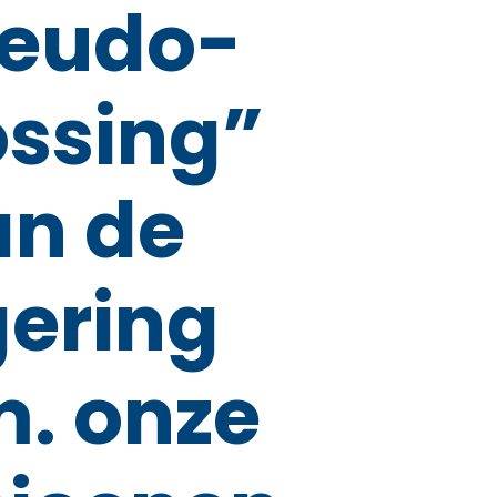
seudo-
ossing”
an de
gering
m. onze