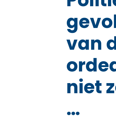
gevo
van 
orde
niet 
…