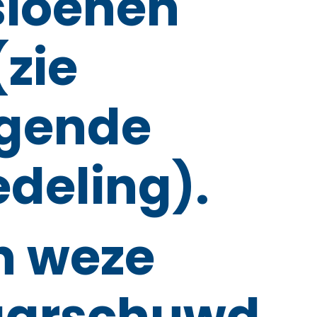
sioenen
(zie
lgende
deling).
n weze
arschuwd