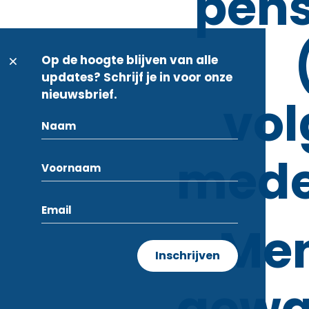
pen
Op de hoogte blijven van alle
updates? Schrijf je in voor onze
nieuwsbrief.
vo
mede
Me
gewa