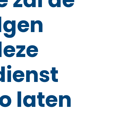
lgen
deze
dienst
zo laten