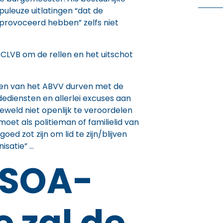
puleuze uitlatingen “dat de
provoceerd hebben” zelfs niet
CLVB om de rellen en het uitschot
ken van het ABVV durven met de
dediensten en allerlei excuses aan
eweld niet openlijk te veroordelen
 moet als politieman of familielid van
ed zot zijn om lid te zijn/blijven
isatie” …
VSOA-
e zal de