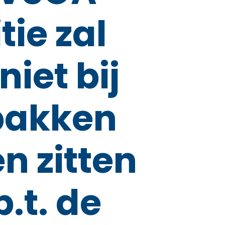
tie zal
niet bij
pakken
en zitten
.t. de