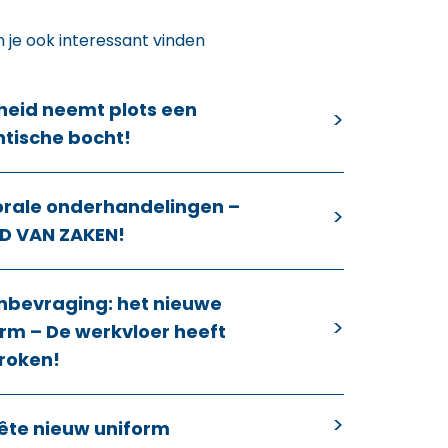
n je ook interessant vinden
heid neemt plots een
ntische bocht!
orale onderhandelingen –
D VAN ZAKEN!
nbevraging: het nieuwe
rm – De werkvloer heeft
roken!
ête nieuw uniform