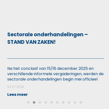
Sectorale onderhandelingen –
STAND VAN ZAKEN!
Na het conclaaf van 15/16 december 2025 en
D
verschillende informele vergaderingen, werden de
H
sectorale onderhandelingen begin mei officieel
w
opgestart. Deze sectorale onderhandelingen
a
03.07.2026
2
bestaan uit twee luiken: kwantitatief (geldelijk) en
d
Lees meer
L
kwalitatief (statuut). Voor wat het kwantitatieve
2
betreft heeft de overheid verschillende (12)
m
scenario’s op tafel gelegd. Deze scenario’s kunnen
c