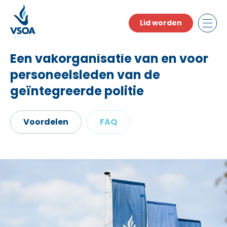
Skip
to
Lid worden
the
content
Een vakorganisatie van en voor
personeelsleden van de
geïntegreerde politie
Voordelen
FAQ