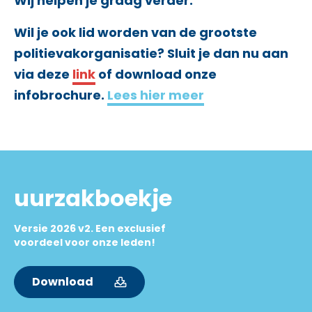
Wij helpen je graag verder.
Wil je ook lid worden van de grootste
politievakorganisatie? Sluit je dan nu aan
via deze
link
of download onze
infobrochure.
Lees hier meer
uurzakboekje
Versie 2026 v2. Een exclusief
voordeel voor onze leden!
Download