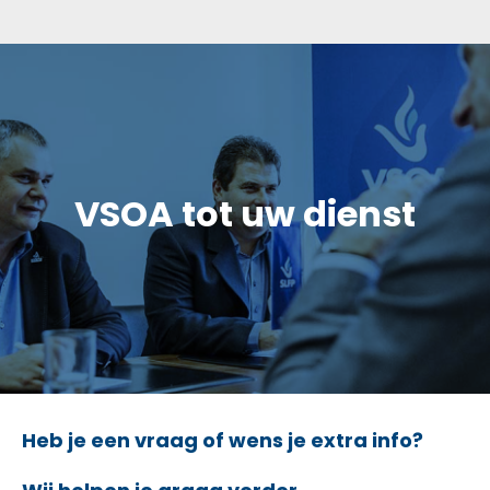
samengevat worden in drie grote blokken: 1. […]
c
VSOA tot uw dienst
Heb je een vraag of wens je extra info?