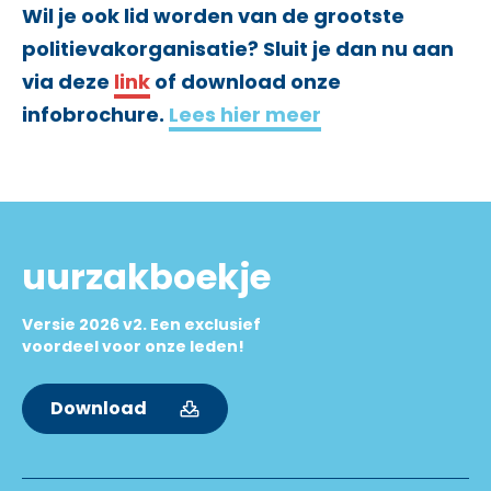
Wil je ook lid worden van de grootste
politievakorganisatie? Sluit je dan nu aan
via deze
link
of download onze
infobrochure.
Lees hier meer
uurzakboekje
Versie 2026 v2. Een exclusief
voordeel voor onze leden!
Download